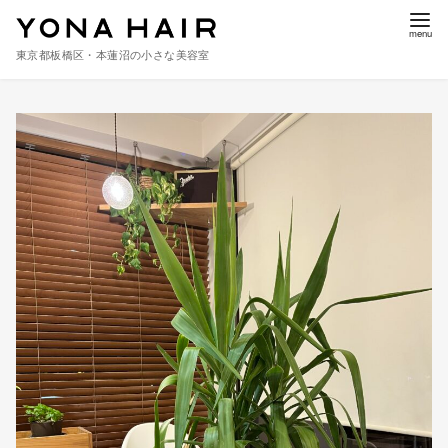
東京都板橋区・本蓮沼の小さな美容室
コ
ン
テ
ン
ツ
へ
移
動