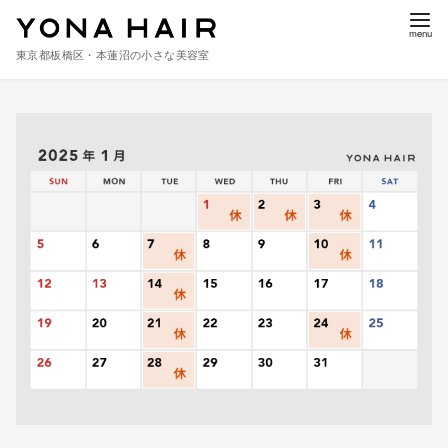
東京都板橋区・本蓮沼の小さな美容室
コ
ン
テ
ン
ツ
へ
移
動