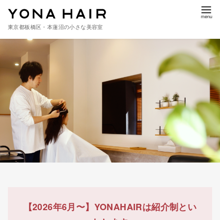
東京都板橋区・本蓮沼の小さな美容室
コ
ン
テ
ン
ツ
へ
移
動
【2026年6月〜】
YONAHAIRは紹介制とい