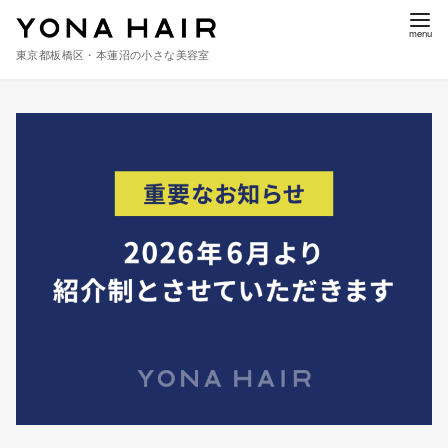
東京都板橋区・本蓮沼の小さな美容室
コ
ン
テ
ン
ツ
へ
移
動