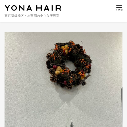
東京都板橋区・本蓮沼の小さな美容室
コ
ン
テ
ン
ツ
へ
移
動