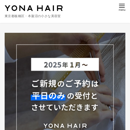
東京都板橋区・本蓮沼の小さな美容室
コ
ン
テ
ン
ツ
へ
移
動