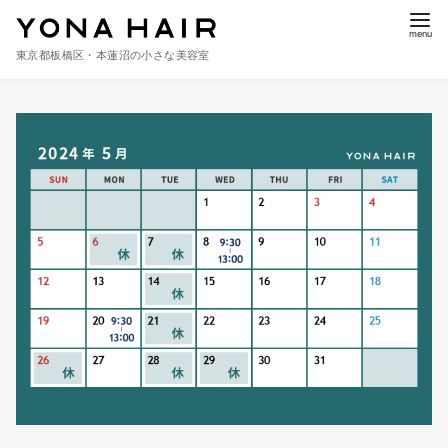
東京都板橋区・本蓮沼の小さな美容室
コ
ン
テ
ン
ツ
へ
移
動