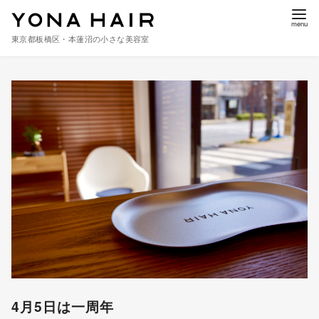
東京都板橋区・本蓮沼の小さな美容室
コ
ン
テ
ン
ツ
へ
移
動
4月5日は一周年