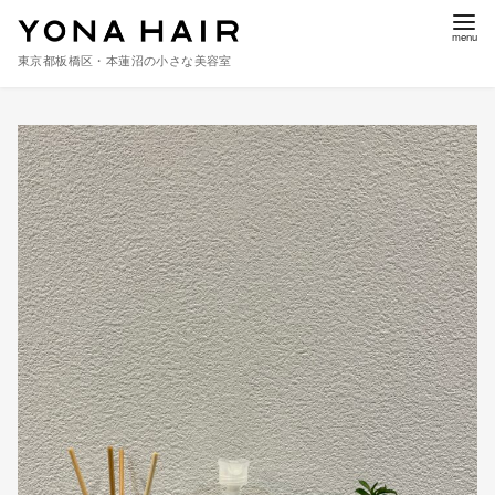
東京都板橋区・本蓮沼の小さな美容室
コ
ン
テ
ン
ツ
へ
移
動