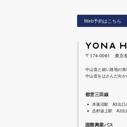
Web予約はこちら
〒174-0061 東京
中山道と細い路地の角
中山道をはさんだ向か
都営三田線
本蓮沼駅 A3出口
志村坂上駅 A2出
国際興業バス