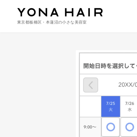
東京都板橋区・本蓮沼の小さな美容室
コ
ン
テ
ン
ツ
へ
移
動