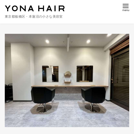
東京都板橋区・本蓮沼の小さな美容室
コ
ン
テ
ン
ツ
へ
移
動