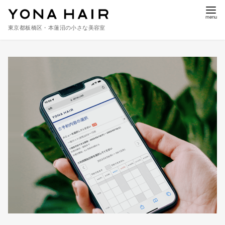
東京都板橋区・本蓮沼の小さな美容室
コ
ン
テ
ン
ツ
へ
移
動