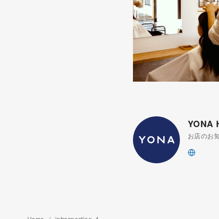
YONA
お店のお
Home
introspection_4