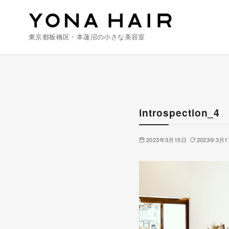
東京都板橋区・本蓮沼の小さな美容室
コ
ン
テ
ン
introspection_4
ツ
へ
2023年3月15日
2023年3月1
移
動