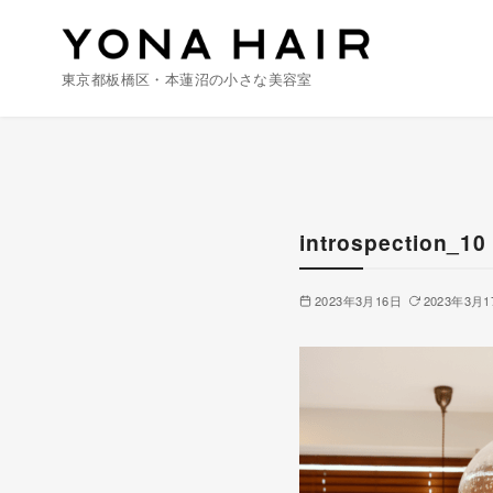
東京都板橋区・本蓮沼の小さな美容室
コ
ン
テ
ン
introspection_10
ツ
へ
2023年3月16日
2023年3月1
移
動