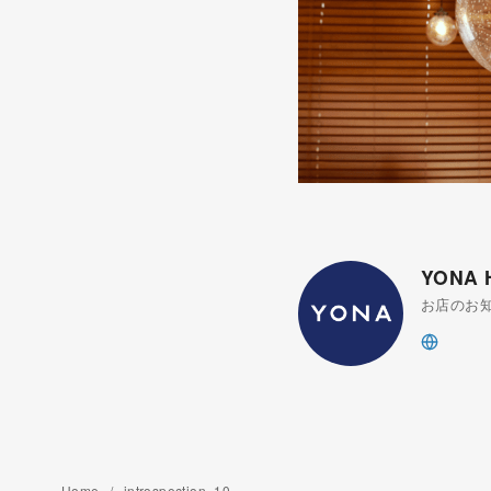
YONA
お店のお
Home
introspection_10