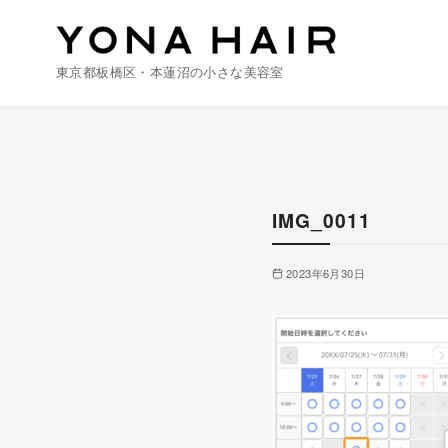
東京都板橋区・本蓮沼の小さな美容室
コ
ン
テ
ン
IMG_0011
ツ
へ
2023年6月30日
移
動