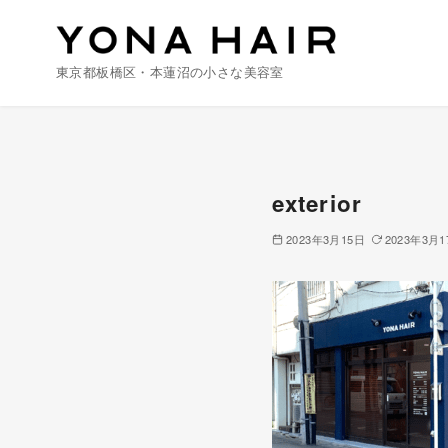
東京都板橋区・本蓮沼の小さな美容室
コ
ン
テ
exterior
ン
ツ
2023年3月15日
2023年3月1
へ
移
動