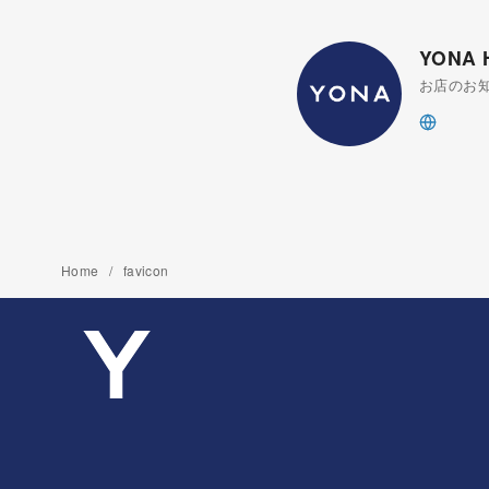
YONA
お店のお
Home
favicon