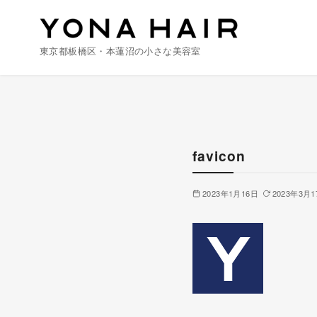
東京都板橋区・本蓮沼の小さな美容室
コ
ン
テ
ン
favicon
ツ
へ
2023年1月16日
2023年3月1
移
動