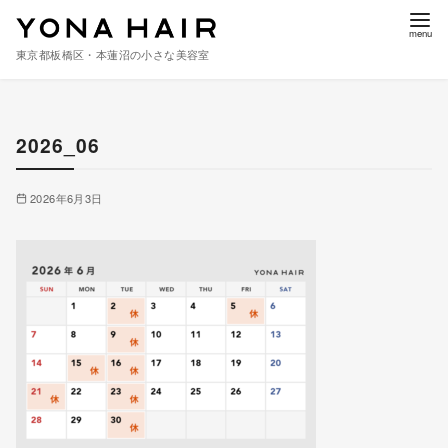
東京都板橋区・本蓮沼の小さな美容室
コ
ン
2026_06
テ
ン
ツ
2026年6月3日
へ
移
動