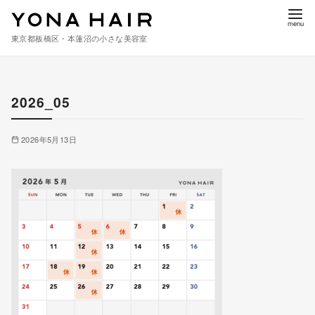
東京都板橋区・本蓮沼の小さな美容室
コ
ン
2026_05
テ
ン
ツ
2026年5月13日
へ
移
動