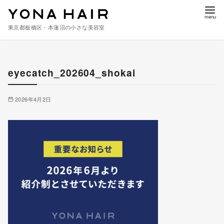
東京都板橋区・本蓮沼の小さな美容室
コ
ン
eyecatch_202604_shokai
テ
ン
ツ
2026年4月2日
へ
移
動