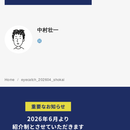
中村壮一
Home
eyecatch_202604_shokai