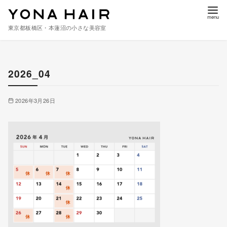
東京都板橋区・本蓮沼の小さな美容室
コ
ン
2026_04
テ
ン
ツ
2026年3月26日
へ
移
動