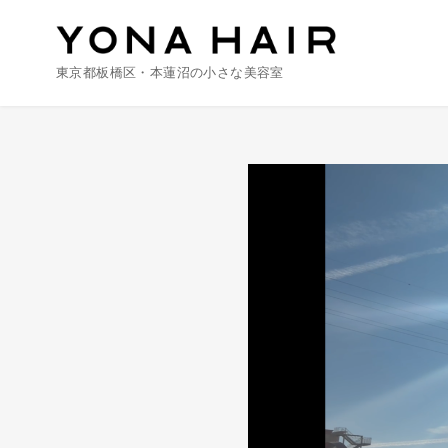
東京都板橋区・本蓮沼の小さな美容室
コ
ン
テ
ン
ツ
へ
移
動