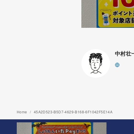
中村壮
Home
45A2D523-B5D7-4629-B168-6F1042F5E14A