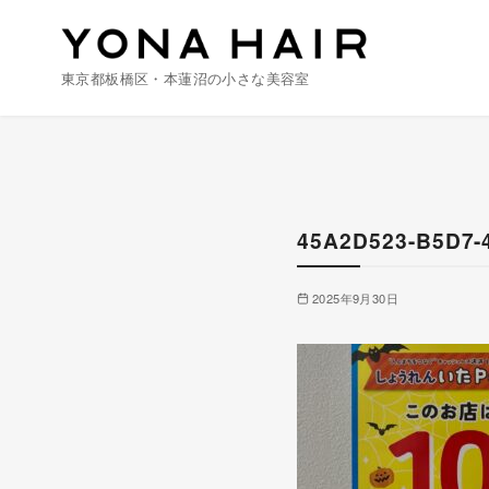
東京都板橋区・本蓮沼の小さな美容室
コ
ン
テ
ン
45A2D523-B5D7-
ツ
へ
2025年9月30日
移
動