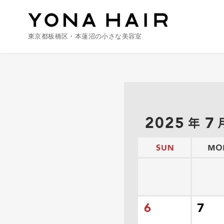
東京都板橋区・本蓮沼の小さな美容室
コ
ン
テ
ン
ツ
へ
移
動