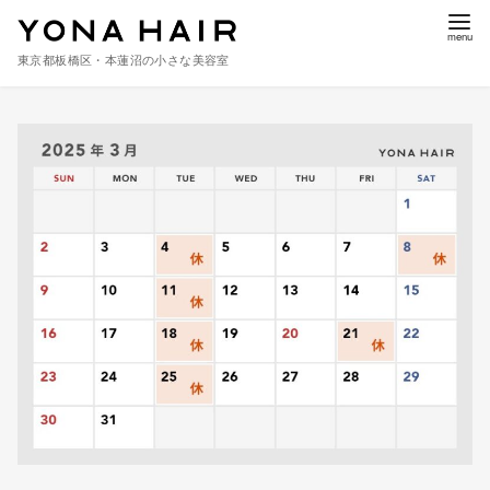
東京都板橋区・本蓮沼の小さな美容室
コ
ン
テ
ン
ツ
へ
移
動