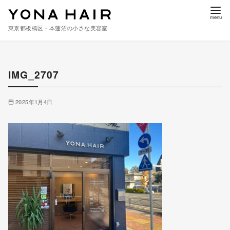
東京都板橋区・本蓮沼の小さな美容室
コ
ン
IMG_2707
テ
ン
ツ
2025年1月4日
へ
移
動