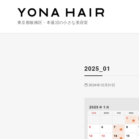
東京都板橋区・本蓮沼の小さな美容室
コ
ン
テ
ン
2025_01
ツ
へ
2024年12月31日
移
動