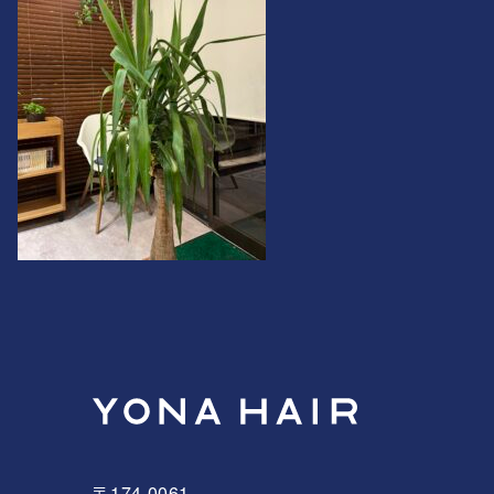
〒174-0061