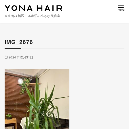
東京都板橋区・本蓮沼の小さな美容室
コ
ン
IMG_2676
テ
ン
ツ
2024年12月31日
へ
移
動