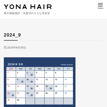
東京都板橋区・本蓮沼の小さな美容室
コ
ン
2024_9
テ
ン
ツ
2024年8月29日
へ
移
動