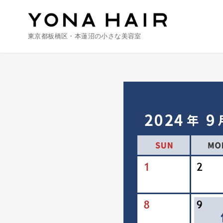
東京都板橋区・本蓮沼の小さな美容室
コ
ン
テ
ン
ツ
へ
移
動