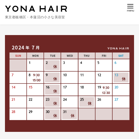
東京都板橋区・本蓮沼の小さな美容室
コ
ン
テ
ン
ツ
へ
移
動