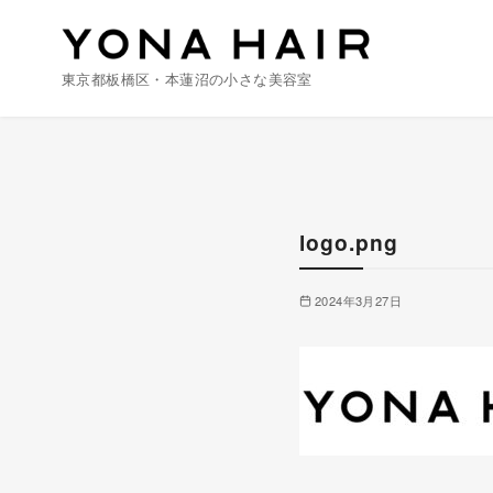
東京都板橋区・本蓮沼の小さな美容室
コ
ン
テ
ン
logo.png
ツ
へ
2024年3月27日
移
動