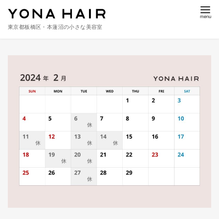
東京都板橋区・本蓮沼の小さな美容室
コ
ン
テ
ン
ツ
へ
移
動