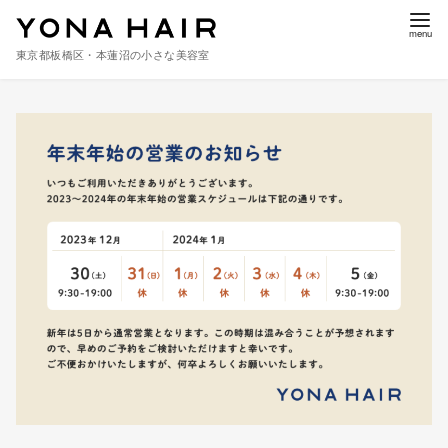
東京都板橋区・本蓮沼の小さな美容室
コ
ン
テ
ン
ツ
へ
移
動