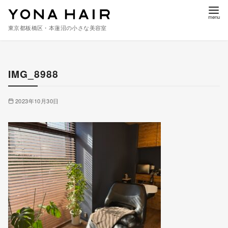
東京都板橋区・本蓮沼の小さな美容室
コ
ン
IMG_8988
テ
ン
ツ
2023年10月30日
へ
移
動