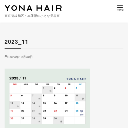
東京都板橋区・本蓮沼の小さな美容室
コ
ン
2023_11
テ
ン
ツ
2023年10月30日
へ
移
動