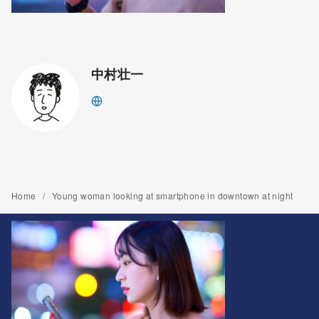
中村壮一
Home
Young woman looking at smartphone in downtown at night