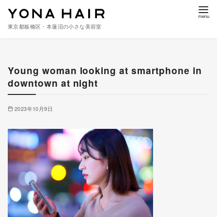
東京都板橋区・本蓮沼の小さな美容室
コ
ン
Young woman looking at smartphone in
テ
downtown at night
ン
ツ
へ
2023年10月9日
移
動