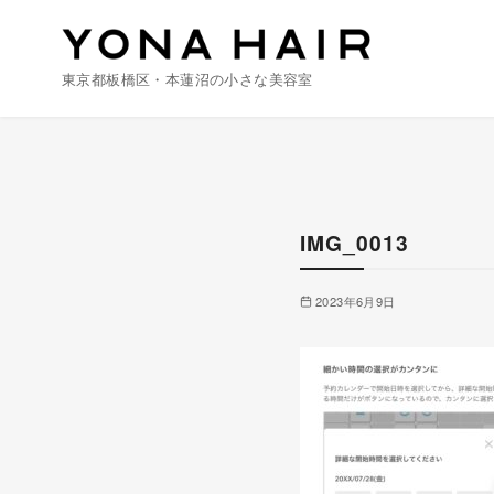
東京都板橋区・本蓮沼の小さな美容室
コ
ン
テ
ン
IMG_0013
ツ
へ
2023年6月9日
移
動