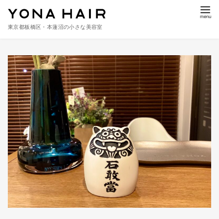
東京都板橋区・本蓮沼の小さな美容室
コ
ン
テ
ン
ツ
へ
移
動