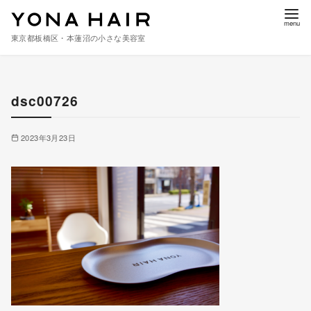
東京都板橋区・本蓮沼の小さな美容室
コ
ン
dsc00726
テ
ン
ツ
2023年3月23日
へ
移
動