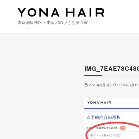
東京都板橋区・本蓮沼の小さな美容室
コ
ン
テ
ン
IMG_7EAE78C48C
ツ
へ
2023年3月6日
2023年3月1
移
動