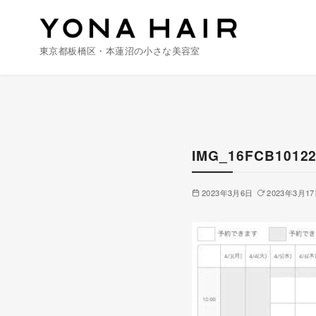
東京都板橋区・本蓮沼の小さな美容室
コ
ン
テ
ン
IMG_16FCB10122
ツ
へ
2023年3月6日
2023年3月1
移
動