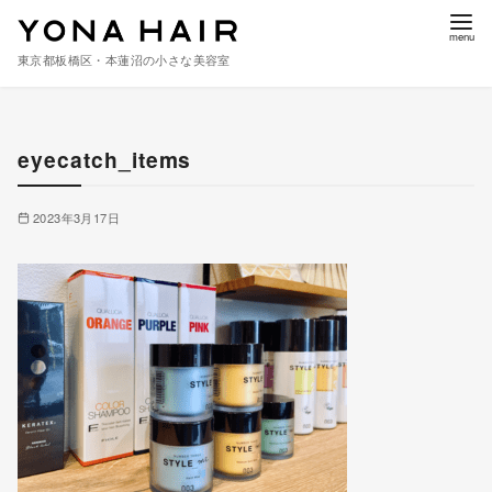
東京都板橋区・本蓮沼の小さな美容室
コ
ン
eyecatch_items
テ
ン
ツ
2023年3月17日
へ
移
動