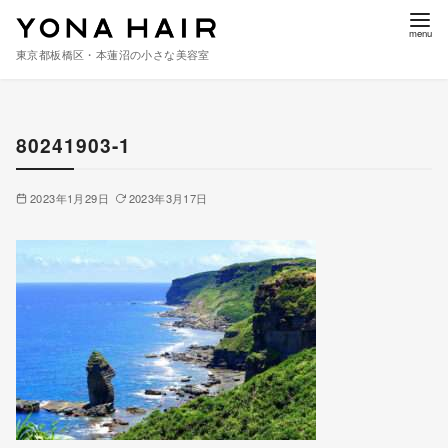
東京都板橋区・本蓮沼の小さな美容室
コ
ン
80241903-1
テ
ン
ツ
2023年1月29日
2023年3月17日
へ
移
動