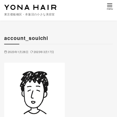
東京都板橋区・本蓮沼の小さな美容室
コ
ン
account_souichi
テ
ン
ツ
2023年1月28日
2023年3月17日
へ
移
動