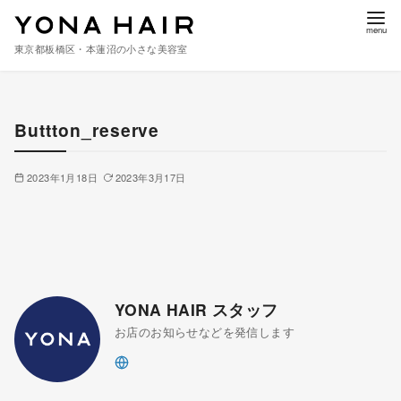
東京都板橋区・本蓮沼の小さな美容室
コ
ン
Buttton_reserve
テ
ン
ツ
2023年1月18日
2023年3月17日
へ
移
動
YONA HAIR スタッフ
お店のお知らせなどを発信します